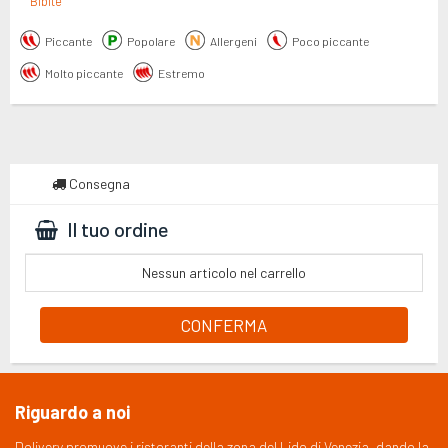
Bibite
Piccante
Popolare
Allergeni
Poco piccante
Molto piccante
Estremo
Consegna
Il tuo ordine
Nessun articolo nel carrello
CONFERMA
Riguardo a noi
Dolivery promuove i ristoranti della zona del Lido di Venezia, dando la