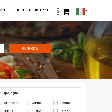
RANTI
LOGIN
REGISTRATI
0
RICERCA
Tipologia
Alimentari
Carne
Cinese
Drinks
Fusion
Gelati