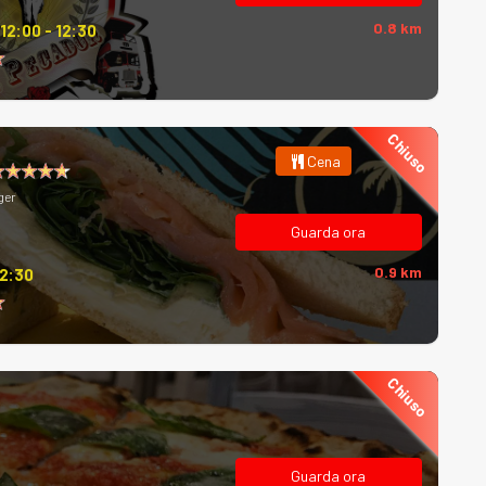
0.8 km
12:00 - 12:30
Chiuso
Cena
ger
Guarda ora
0.9 km
12:30
Chiuso
Guarda ora