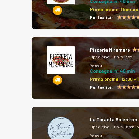
Consegna in: 40 min
Primo ordine:
Domani 
Puntualità:
Pizzeria Miramare
Tipo di cibo :
Drinks, Pizza
Venezia
Consegna in: 40 min
Primo ordine:
12:00 - 
Puntualità:
La Taranta Salentina
Tipo di cibo :
Drinks, Hamburg
Venezia