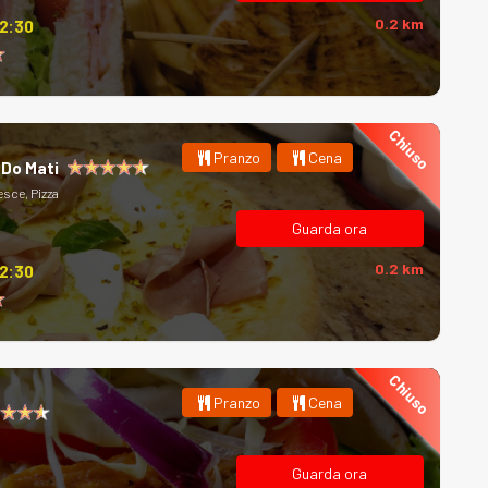
0.2 km
12:30
Chiuso
Pranzo
Cena
 Do Mati
esce, Pizza
Guarda ora
0.2 km
12:30
Chiuso
Pranzo
Cena
Guarda ora