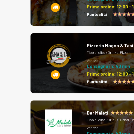
Primo ordine:
12:00 - 
Puntualità:
Pizzeria Magna & Tasi
Tipo di cibo :
Drinks, Pizza
Venezia
Consegna in: 40 min
Primo ordine:
12:00 - 
Puntualità:
Bar Maleti
Tipo di cibo :
Drinks, Gelati, 
Venezia
Consegna in: 40 min