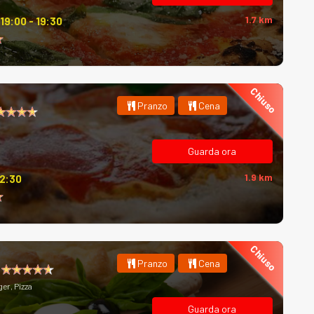
1.7 km
19:00 - 19:30
Chiuso
Pranzo
Cena
Guarda ora
1.9 km
12:30
Chiuso
Pranzo
Cena
er, Pizza
Guarda ora