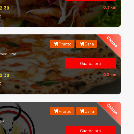
0.3 km
12:30
Chiuso
Pranzo
Cena
esce, Pizza
Guarda ora
0.3 km
12:30
Chiuso
Pranzo
Cena
ger
Guarda ora