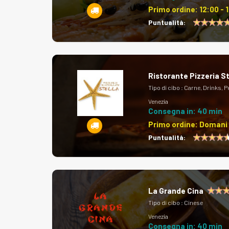
Primo ordine:
12:00 - 
Puntualità:
Ristorante Pizzeria St
Tipo di cibo :
Carne, Drinks, Pe
Venezia
Consegna in: 40 min
Primo ordine:
Domani 
Puntualità:
La Grande Cina
Tipo di cibo :
Cinese
Venezia
Consegna in: 40 min