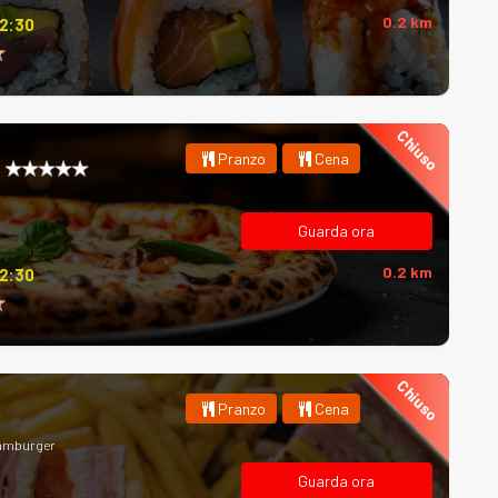
0.2 km
12:30
Chiuso
Pranzo
Cena
Guarda ora
0.2 km
12:30
Chiuso
Pranzo
Cena
Hamburger
Guarda ora