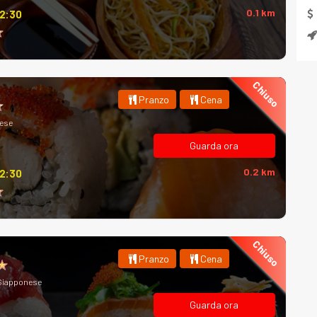
0.1 km
12:30
Chiuso
Pranzo
Cena
ese
Guarda ora
0.2 km
12:30
Chiuso
Pranzo
Cena
 Giapponese
Guarda ora