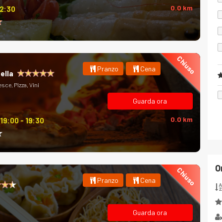
0.0 km
12:30
Chiuso
Pranzo
Cena
ella
sce, Pizza, Vini
Guarda ora
0.0 km
19:00 - 19:30
O
Chiuso
Pranzo
Cena
Guarda ora