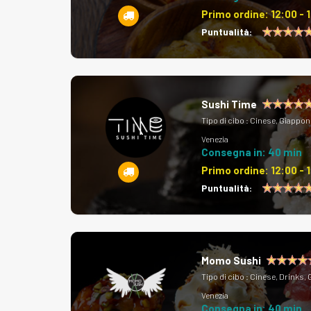
Primo ordine:
12:00 - 
Puntualità:
Sushi Time
Tipo di cibo :
Cinese, Giappon
Venezia
Consegna in: 40 min
Primo ordine:
12:00 - 
Puntualità:
Momo Sushi
Tipo di cibo :
Cinese, Drinks,
Venezia
Consegna in: 40 min