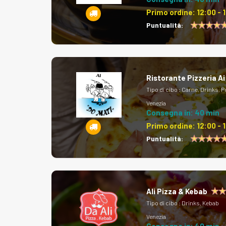
Primo ordine:
12:00 - 
Puntualità:
Ristorante Pizzeria Ai
Tipo di cibo :
Carne, Drinks, P
Venezia
Consegna in: 40 min
Primo ordine:
12:00 - 
Puntualità:
Ali Pizza & Kebab
Tipo di cibo :
Drinks, Kebab
Venezia