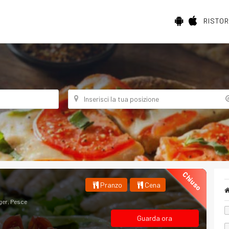
RISTO
Chiuso
Pranzo
Cena
er, Pesce
Guarda ora