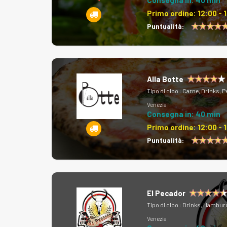
Consegna in: 40 min
Primo ordine:
12:00 - 
Puntualità:
Alla Botte
Tipo di cibo :
Carne, Drinks, P
Venezia
Consegna in: 40 min
Primo ordine:
12:00 - 
Puntualità:
El Pecador
Tipo di cibo :
Drinks, Hambur
Venezia