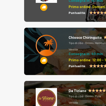
Consegna in: 40 min
Primo ordine:
Domani 
Puntualità:
Chiosco Chiringuito
Tipo di cibo :
Drinks, Hambur
Venezia
Consegna in: 40 min
Primo ordine:
12:00 - 
Puntualità:
Da Tiziano
Tipo di cibo :
Drinks, Pizza
Venezia